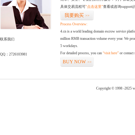
具体交易流程可
“点击这里”
查看或咨询support@
我要购买
>>
Process Overview:
4.cn is a world leading domain escrow service plat
million RMB transaction volume every year. We promi
联系我们
5 workdays.
For detailed process, you can
“visit here”
or contact
QQ：2726103981
BUY NOW
>>
Copyright © 1998 -2025 w