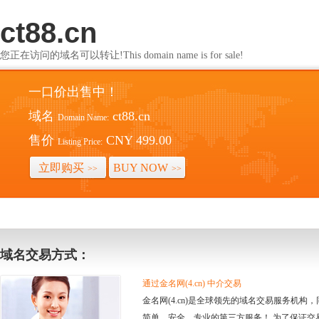
ct88.cn
您正在访问的域名可以转让!This domain name is for sale!
一口价出售中！
域名
ct88.cn
Domain Name:
售价
CNY 499.00
Listing Price:
立即购买
BUY NOW
>>
>>
域名交易方式：
通过金名网(4.cn) 中介交易
金名网(4.cn)是全球领先的域名交易服务机
简单、安全、专业的第三方服务！ 为了保证交